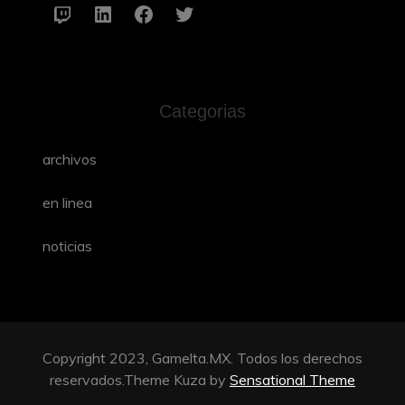
Twitch
LinkedIn
Facebook
Twitter
Categorias
archivos
en linea
noticias
Copyright 2023, Gamelta.MX. Todos los derechos
reservados.Theme Kuza by
Sensational Theme