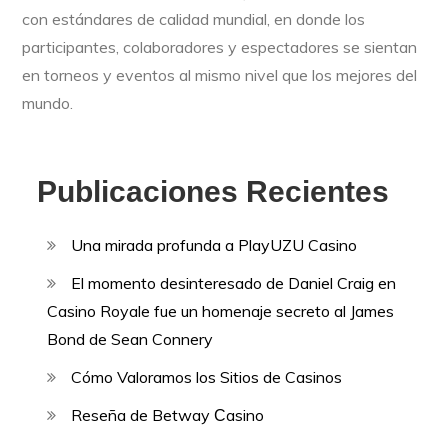
con estándares de calidad mundial, en donde los
participantes, colaboradores y espectadores se sientan
en torneos y eventos al mismo nivel que los mejores del
mundo.
Publicaciones Recientes
Una mirada profunda a PlayUZU Casino
El momento desinteresado de Daniel Craig en
Casino Royale fue un homenaje secreto al James
Bond de Sean Connery
Cómo Valoramos los Sitios de Casinos
Reseña de Betway Сasino