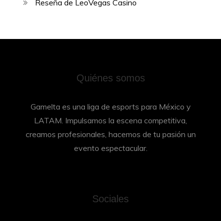
Reseña de LeoVegas Casino
Quiénes somos
Gamelta es una liga de esports para México y
LATAM. Impulsamos la escena competitiva,
creamos profesionales, hacemos de tu pasión un
evento espectacular.
Sociales