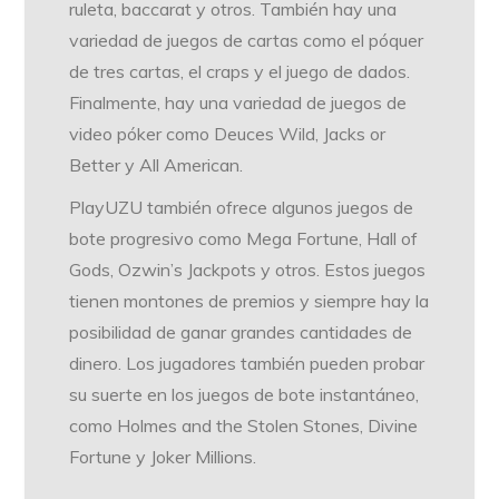
ruleta, baccarat y otros. También hay una
variedad de juegos de cartas como el póquer
de tres cartas, el craps y el juego de dados.
Finalmente, hay una variedad de juegos de
video póker como Deuces Wild, Jacks or
Better y All American.
PlayUZU también ofrece algunos juegos de
bote progresivo como Mega Fortune, Hall of
Gods, Ozwin’s Jackpots y otros. Estos juegos
tienen montones de premios y siempre hay la
posibilidad de ganar grandes cantidades de
dinero. Los jugadores también pueden probar
su suerte en los juegos de bote instantáneo,
como Holmes and the Stolen Stones, Divine
Fortune y Joker Millions.