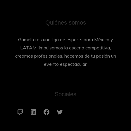
Quiénes somos
Gamelta es una liga de esports para México y
LATAM. Impulsamos la escena competitiva,
creamos profesionales, hacemos de tu pasión un
evento espectacular.
Sociales
Twitch
LinkedIn
Facebook
Twitter