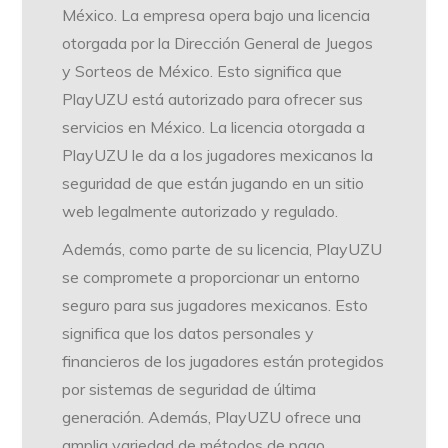
México. La empresa opera bajo una licencia
otorgada por la Dirección General de Juegos
y Sorteos de México. Esto significa que
PlayUZU está autorizado para ofrecer sus
servicios en México. La licencia otorgada a
PlayUZU le da a los jugadores mexicanos la
seguridad de que están jugando en un sitio
web legalmente autorizado y regulado.
Además, como parte de su licencia, PlayUZU
se compromete a proporcionar un entorno
seguro para sus jugadores mexicanos. Esto
significa que los datos personales y
financieros de los jugadores están protegidos
por sistemas de seguridad de última
generación. Además, PlayUZU ofrece una
amplia variedad de métodos de pago