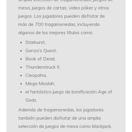
mesa, juegos de cartas, video póker y otros
juegos. Los jugadores pueden disfrutar de
más de 700 tragamonedas, incluyendo
algunos de los mejores títulos como:
Starburst,
Gonzo’s Quest,
Book of Dead,
Thunderstruck II,
Cleopatra,
Mega Moolah,
el fantástico juego de bonificación Age of
Gods.
Además de tragamonedas, los jugadores
también pueden disfrutar de una amplia
selección de juegos de mesa como blackjack,