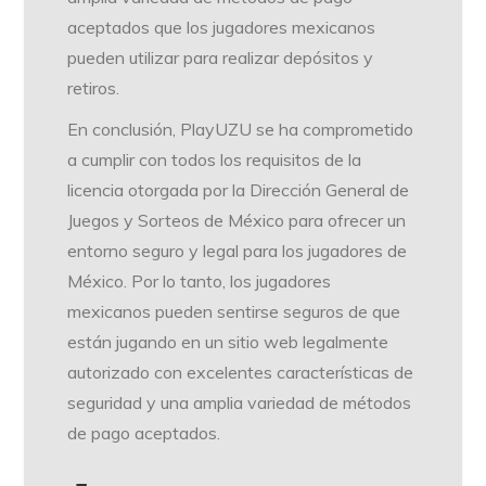
aceptados que los jugadores mexicanos
pueden utilizar para realizar depósitos y
retiros.
En conclusión, PlayUZU se ha comprometido
a cumplir con todos los requisitos de la
licencia otorgada por la Dirección General de
Juegos y Sorteos de México para ofrecer un
entorno seguro y legal para los jugadores de
México. Por lo tanto, los jugadores
mexicanos pueden sentirse seguros de que
están jugando en un sitio web legalmente
autorizado con excelentes características de
seguridad y una amplia variedad de métodos
de pago aceptados.