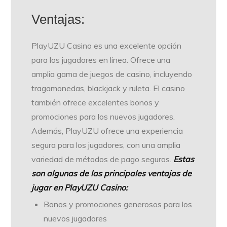
Ventajas:
PlayUZU Casino es una excelente opción
para los jugadores en línea. Ofrece una
amplia gama de juegos de casino, incluyendo
tragamonedas, blackjack y ruleta. El casino
también ofrece excelentes bonos y
promociones para los nuevos jugadores.
Además, PlayUZU ofrece una experiencia
segura para los jugadores, con una amplia
variedad de métodos de pago seguros.
Estas
son algunas de las principales ventajas de
jugar en PlayUZU Casino:
Bonos y promociones generosos para los
nuevos jugadores