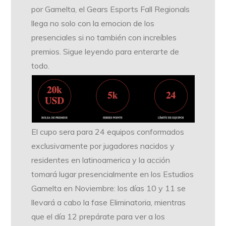
por Gamelta, el Gears Esports Fall Regionals
llega no solo con la emocion de los
presenciales si no también con increíbles
premios. Sigue leyendo para enterarte de
todo.
El cupo sera para 24 equipos conformados
exclusivamente por jugadores nacidos y
residentes en latinoamerica y la acción
tomará lugar presencialmente en los Estudios
Gamelta en Noviembre: los días 10 y 11 se
llevará a cabo la fase Eliminatoria, mientras
que el día 12 prepárate para ver a los