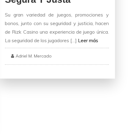
Su gran variedad de juegos, promociones y
bonos, junto con su seguridad y justicia, hacen
de Rizk Casino una experiencia de juego única.
La seguridad de los jugadores […]
Leer más
Adriel M. Mercado