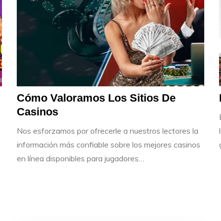
Cómo Valoramos Los Sitios De
Casinos
Nos esforzamos por ofrecerle a nuestros lectores la
información más confiable sobre los mejores casinos
en línea disponibles para jugadores…