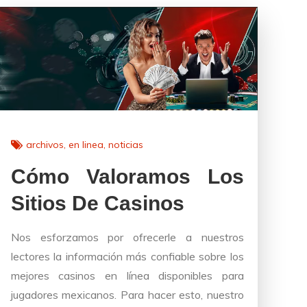
archivos
en linea
noticias
Cómo Valoramos Los
Sitios De Casinos
Nos esforzamos por ofrecerle a nuestros
lectores la información más confiable sobre los
mejores casinos en línea disponibles para
jugadores mexicanos. Para hacer esto, nuestro