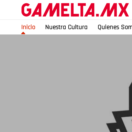
Skip
to
content
Gamelta.mx
Gamelta es una liga de esports para México y LATA
Inicio
Nuestra Cultura
Quienes So
Impulsamos la escena competitiva, creamos profesio
hacemos de tu pasión un evento espectacular.