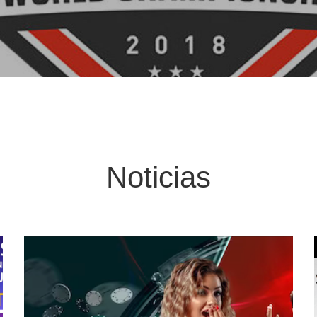
Noticias