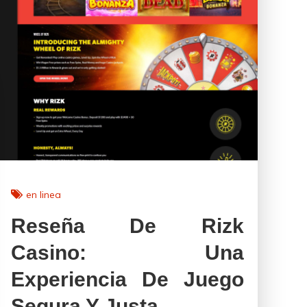
en linea
Reseña De Rizk
Casino: Una
Experiencia De Juego
Segura Y Justa