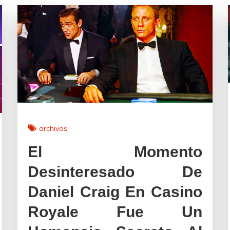
archivos
El Momento
Desinteresado De
Daniel Craig En Casino
Royale Fue Un