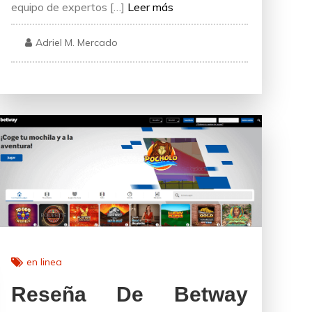
equipo de expertos […]
Leer más
Adriel M. Mercado
en linea
Reseña De Betway