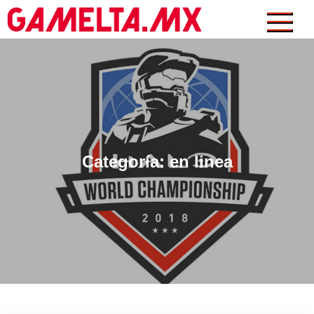
Skip
to
Gamelta.mx
Gamelta es una liga de esports para México y LATAM.
content
Impulsamos la escena competitiva, creamos
profesionales, hacemos de tu pasión un evento
espectacular.
Categoría:
en linea