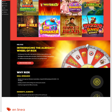
en linea