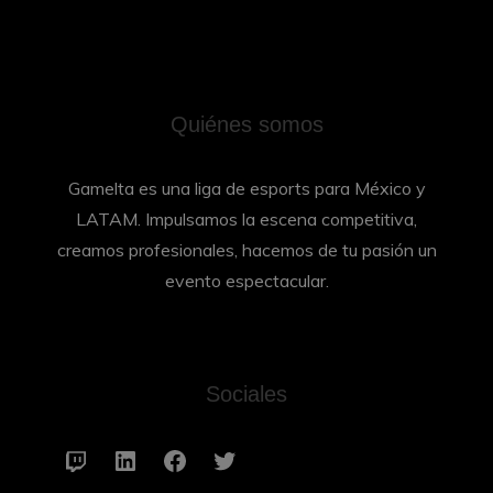
Quiénes somos
Gamelta es una liga de esports para México y
LATAM. Impulsamos la escena competitiva,
creamos profesionales, hacemos de tu pasión un
evento espectacular.
Sociales
Twitch
LinkedIn
Facebook
Twitter