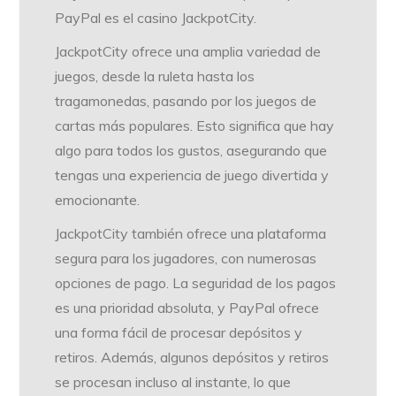
PayPal es el casino JackpotCity.
JackpotCity ofrece una amplia variedad de
juegos, desde la ruleta hasta los
tragamonedas, pasando por los juegos de
cartas más populares. Esto significa que hay
algo para todos los gustos, asegurando que
tengas una experiencia de juego divertida y
emocionante.
JackpotCity también ofrece una plataforma
segura para los jugadores, con numerosas
opciones de pago. La seguridad de los pagos
es una prioridad absoluta, y PayPal ofrece
una forma fácil de procesar depósitos y
retiros. Además, algunos depósitos y retiros
se procesan incluso al instante, lo que