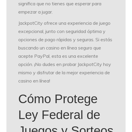
significa que no tienes que esperar para
empezar a jugar.
JackpotCity ofrece una experiencia de juego
excepcional, junto con seguridad óptima y
opciones de pago rápidas y seguras. Si estás
buscando un casino en línea seguro que
acepte PayPal, esta es una excelente
opción. ¡No dudes en probar JackpotCity hoy
mismo y disfrutar de la mejor experiencia de
casino en línea!
Cómo Protege
Ley Federal de
Juegos y Sorteos