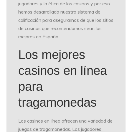
jugadores y la ética de los casinos y por eso
hemos desarrollado nuestro sistema de
calificación para asegurarnos de que los sitios
de casinos que recomendamos sean los
mejores en España.
Los mejores
casinos en línea
para
tragamonedas
Los casinos en línea ofrecen una variedad de
juegos de tragamonedas. Los jugadores