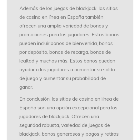
Además de los juegos de blackjack, los sitios
de casino en línea en España también
ofrecen una amplia variedad de bonos y
promociones para los jugadores. Estos bonos
pueden incluir bonos de bienvenida, bonos
por depósito, bonos de recarga, bonos de
lealtad y muchos más. Estos bonos pueden
ayudar a los jugadores a aumentar su saldo
de juego y aumentar su probabilidad de
ganar.
En conclusión, los sitios de casino en línea de
España son una opción excepcional para los
jugadores de blackjack. Ofrecen una
seguridad robusta, variedad de juegos de
blackjack, bonos generosos y pagos y retiros