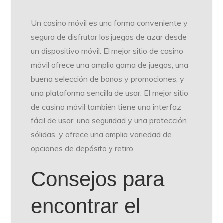
Un casino móvil es una forma conveniente y
segura de disfrutar los juegos de azar desde
un dispositivo móvil. El mejor sitio de casino
móvil ofrece una amplia gama de juegos, una
buena selección de bonos y promociones, y
una plataforma sencilla de usar. El mejor sitio
de casino móvil también tiene una interfaz
fácil de usar, una seguridad y una protección
sólidas, y ofrece una amplia variedad de
opciones de depósito y retiro.
Consejos para
encontrar el