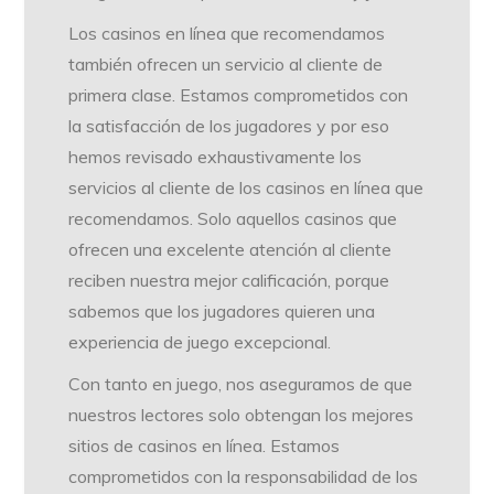
Los casinos en línea que recomendamos
también ofrecen un servicio al cliente de
primera clase. Estamos comprometidos con
la satisfacción de los jugadores y por eso
hemos revisado exhaustivamente los
servicios al cliente de los casinos en línea que
recomendamos. Solo aquellos casinos que
ofrecen una excelente atención al cliente
reciben nuestra mejor calificación, porque
sabemos que los jugadores quieren una
experiencia de juego excepcional.
Con tanto en juego, nos aseguramos de que
nuestros lectores solo obtengan los mejores
sitios de casinos en línea. Estamos
comprometidos con la responsabilidad de los