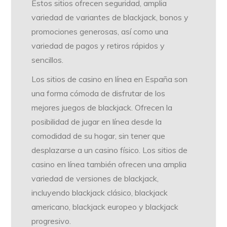
Estos sitios ofrecen seguridad, amplia
variedad de variantes de blackjack, bonos y
promociones generosas, así como una
variedad de pagos y retiros rápidos y
sencillos.
Los sitios de casino en línea en España son
una forma cómoda de disfrutar de los
mejores juegos de blackjack. Ofrecen la
posibilidad de jugar en línea desde la
comodidad de su hogar, sin tener que
desplazarse a un casino físico. Los sitios de
casino en línea también ofrecen una amplia
variedad de versiones de blackjack,
incluyendo blackjack clásico, blackjack
americano, blackjack europeo y blackjack
progresivo.