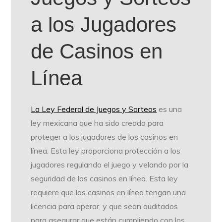
a los Jugadores
de Casinos en
Línea
La Ley Federal de Juegos y Sorteos
es una
ley mexicana que ha sido creada para
proteger a los jugadores de los casinos en
línea. Esta ley proporciona protección a los
jugadores regulando el juego y velando por la
seguridad de los casinos en línea. Esta ley
requiere que los casinos en línea tengan una
licencia para operar, y que sean auditados
para asegurar que están cumpliendo con los