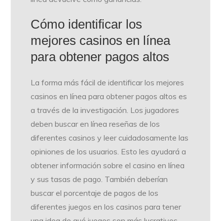
Cómo identificar los
mejores casinos en línea
para obtener pagos altos
La forma más fácil de identificar los mejores
casinos en línea para obtener pagos altos es
a través de la investigación. Los jugadores
deben buscar en línea reseñas de los
diferentes casinos y leer cuidadosamente las
opiniones de los usuarios. Esto les ayudará a
obtener información sobre el casino en línea
y sus tasas de pago. También deberían
buscar el porcentaje de pagos de los
diferentes juegos en los casinos para tener
una idea de qué juegos son más lucrativos.