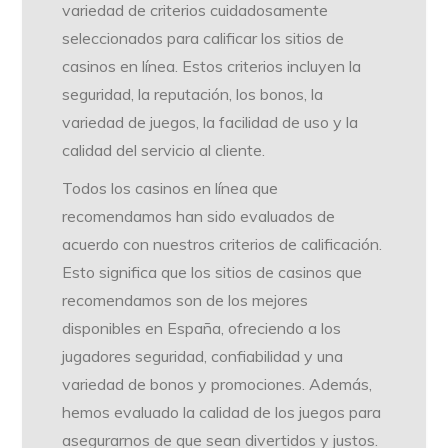
variedad de criterios cuidadosamente
seleccionados para calificar los sitios de
casinos en línea. Estos criterios incluyen la
seguridad, la reputación, los bonos, la
variedad de juegos, la facilidad de uso y la
calidad del servicio al cliente.
Todos los casinos en línea que
recomendamos han sido evaluados de
acuerdo con nuestros criterios de calificación.
Esto significa que los sitios de casinos que
recomendamos son de los mejores
disponibles en España, ofreciendo a los
jugadores seguridad, confiabilidad y una
variedad de bonos y promociones. Además,
hemos evaluado la calidad de los juegos para
asegurarnos de que sean divertidos y justos.