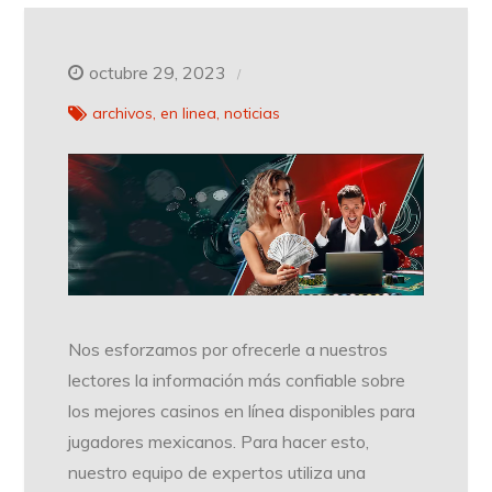
octubre 29, 2023
archivos
en linea
noticias
Nos esforzamos por ofrecerle a nuestros
lectores la información más confiable sobre
los mejores casinos en línea disponibles para
jugadores mexicanos. Para hacer esto,
nuestro equipo de expertos utiliza una