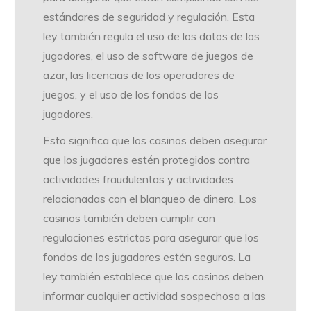
estándares de seguridad y regulación. Esta
ley también regula el uso de los datos de los
jugadores, el uso de software de juegos de
azar, las licencias de los operadores de
juegos, y el uso de los fondos de los
jugadores.
Esto significa que los casinos deben asegurar
que los jugadores estén protegidos contra
actividades fraudulentas y actividades
relacionadas con el blanqueo de dinero. Los
casinos también deben cumplir con
regulaciones estrictas para asegurar que los
fondos de los jugadores estén seguros. La
ley también establece que los casinos deben
informar cualquier actividad sospechosa a las