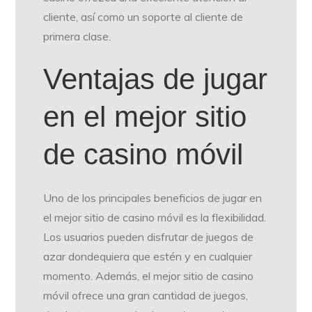
cliente, así como un soporte al cliente de
primera clase.
Ventajas de jugar
en el mejor sitio
de casino móvil
Uno de los principales beneficios de jugar en
el mejor sitio de casino móvil es la flexibilidad.
Los usuarios pueden disfrutar de juegos de
azar dondequiera que estén y en cualquier
momento. Además, el mejor sitio de casino
móvil ofrece una gran cantidad de juegos,